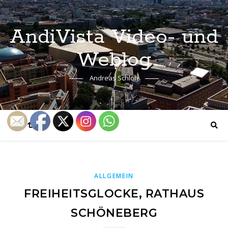
AndiVista Video- und
Weblog
Andreas Schloh
ALLGEMEIN
FREIHEITSGLOCKE, RATHAUS
SCHÖNEBERG