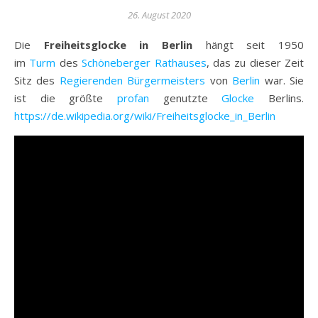
26. August 2020
Die
Freiheitsglocke in Berlin
hängt seit 1950
im
Turm
des
Schöneberger Rathauses
, das zu dieser Zeit
Sitz des
Regierenden Bürgermeisters
von
Berlin
war. Sie
ist die größte
profan
genutzte
Glocke
Berlins.
https://de.wikipedia.org/wiki/Freiheitsglocke_in_Berlin