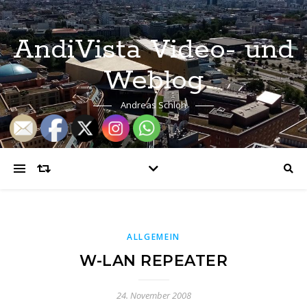
AndiVista Video- und
Weblog
Andreas Schloh
ALLGEMEIN
W-LAN REPEATER
24. November 2008