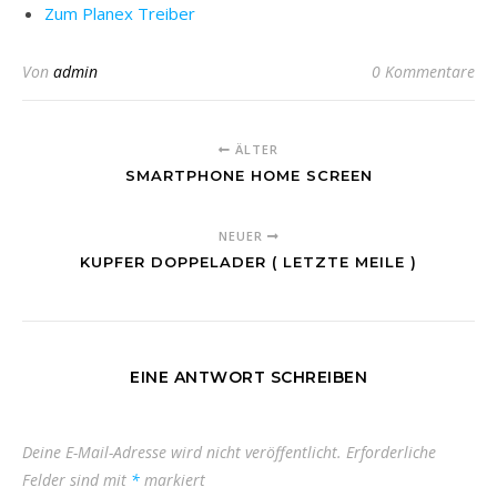
Zum Planex Treiber
Von
admin
0 Kommentare
ÄLTER
SMARTPHONE HOME SCREEN
NEUER
KUPFER DOPPELADER ( LETZTE MEILE )
EINE ANTWORT SCHREIBEN
Deine E-Mail-Adresse wird nicht veröffentlicht.
Erforderliche
Felder sind mit
*
markiert