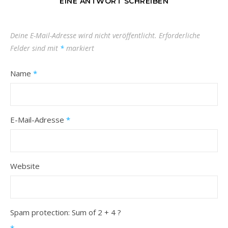
EINE ANTWORT SCHREIBEN
Deine E-Mail-Adresse wird nicht veröffentlicht.
Erforderliche
Felder sind mit
*
markiert
Name
*
E-Mail-Adresse
*
Website
Spam protection: Sum of 2 + 4 ?