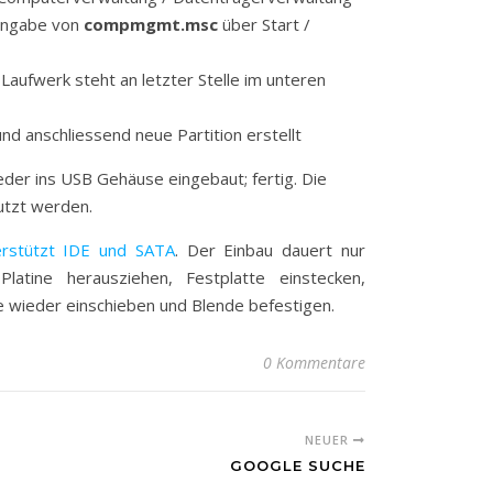
 Eingabe von
compmgmt.msc
über Start /
 Laufwerk steht an letzter Stelle im unteren
d anschliessend neue Partition erstellt
eder ins USB Gehäuse eingebaut; fertig. Die
utzt werden.
erstützt IDE und SATA
. Der Einbau dauert nur
latine herausziehen, Festplatte einstecken,
ne wieder einschieben und Blende befestigen.
0 Kommentare
NEUER
GOOGLE SUCHE