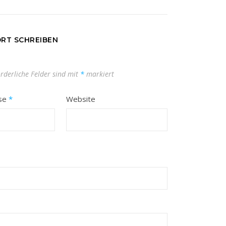
RT SCHREIBEN
orderliche Felder sind mit
*
markiert
sse
*
Website