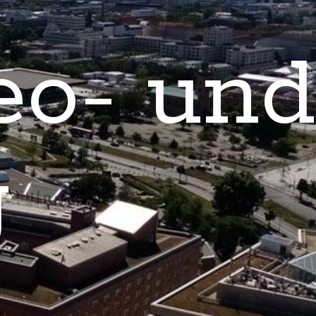
eo- und
g