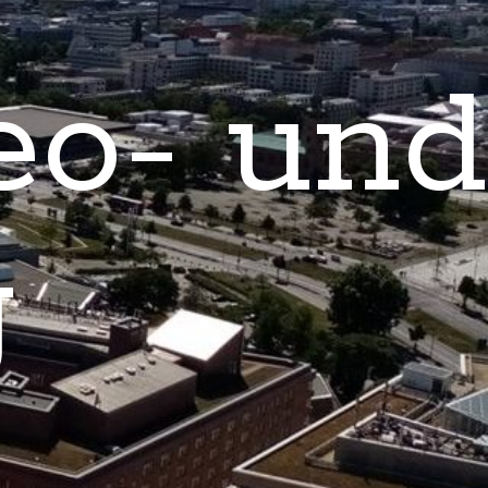
eo- und
g