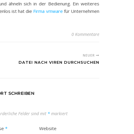
und ähneln sich in der Bedienung. Ein weiteres
nlos ist hat die
Firma vmware
für Unternehmen
0 Kommentare
NEUER
DATEI NACH VIREN DURCHSUCHEN
RT SCHREIBEN
orderliche Felder sind mit
*
markiert
sse
*
Website