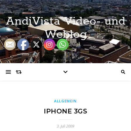
AndiVista Video- und
Weblog
Andreas Schloh
ALLGEMEIN
IPHONE 3GS
3. Juli 2009