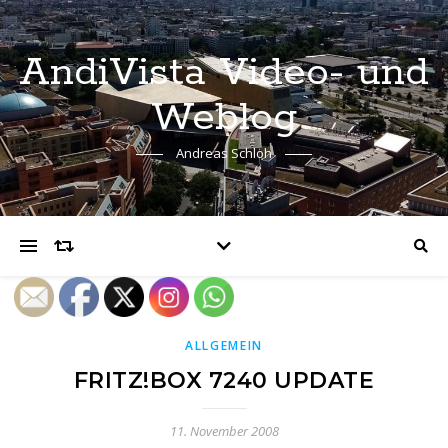
AndiVista Video- und
Weblog
Andreas Schloh
ALLGEMEIN
FRITZ!BOX 7240 UPDATE
11. November 2008