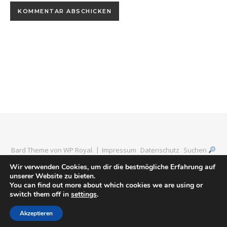
Bard Theme von
WP Royal
.
Impressum
Datenschutz
Suchen
Wir verwenden Cookies, um dir die bestmögliche Erfahrung auf
unserer Website zu bieten.
You can find out more about which cookies we are using or
ZURÜCK NACH OBEN
switch them off in
settings
.
Akzeptieren
Social media & sharing icons powered by
UltimatelySocial