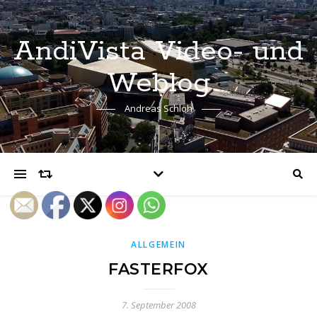
AndiVista Video- und
Weblog
Andreas Schloh
ALLGEMEIN
FASTERFOX
7. September 2008