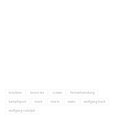
brückner
bruce lee
cczwei
fernsehsendung
kampfsport
mack
nrw tv
wako
wolfgang back
wolfgang rudolph