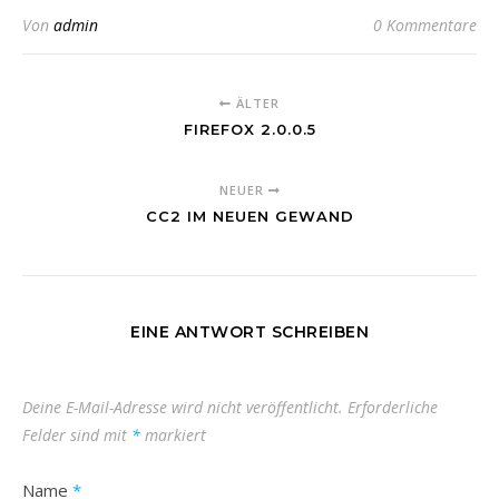
Von
admin
0 Kommentare
ÄLTER
FIREFOX 2.0.0.5
NEUER
CC2 IM NEUEN GEWAND
EINE ANTWORT SCHREIBEN
Deine E-Mail-Adresse wird nicht veröffentlicht.
Erforderliche
Felder sind mit
*
markiert
Name
*