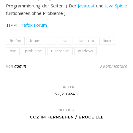
Programmierung der Seiten. ( Der
Javatest
und
Java Spiele
funtionieren ohne Probleme )
TIPP:
Firefox Forum
firefox
forum
ie
java
javascript
linux
osx
probleme
runescape
windows
Von
admin
0 Kommentare
ÄLTER
32,2 GRAD
NEUER
CC2 IM FERNSEHEN / BRUCE LEE