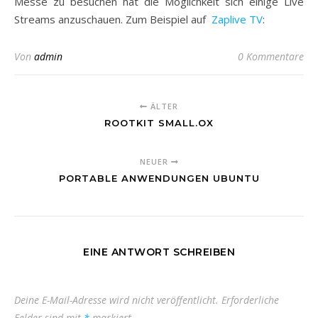
Messe zu besuchen hat die Möglichkeit sich einige Live
Streams anzuschauen. Zum Beispiel auf
Zaplive TV
:
Von
admin
0 Kommentare
ÄLTER
ROOTKIT SMALL.OX
NEUER
PORTABLE ANWENDUNGEN UBUNTU
EINE ANTWORT SCHREIBEN
Deine E-Mail-Adresse wird nicht veröffentlicht.
Erforderliche
Felder sind mit
*
markiert