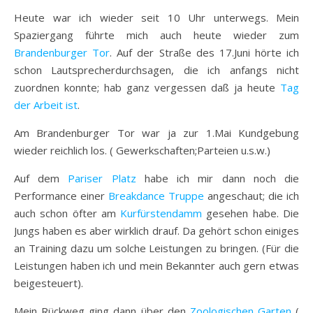
Heute war ich wieder seit 10 Uhr unterwegs. Mein
Spaziergang führte mich auch heute wieder zum
Brandenburger Tor
. Auf der Straße des 17.Juni hörte ich
schon Lautsprecherdurchsagen, die ich anfangs nicht
zuordnen konnte; hab ganz vergessen daß ja heute
Tag
der Arbeit ist
.
Am Brandenburger Tor war ja zur 1.Mai Kundgebung
wieder reichlich los. ( Gewerkschaften;Parteien u.s.w.)
Auf dem
Pariser Platz
habe ich mir dann noch die
Performance einer
Breakdance Truppe
angeschaut; die ich
auch schon öfter am
Kurfürstendamm
gesehen habe. Die
Jungs haben es aber wirklich drauf. Da gehört schon einiges
an Training dazu um solche Leistungen zu bringen. (Für die
Leistungen haben ich und mein Bekannter auch gern etwas
beigesteuert).
Mein Rückweg ging dann über den
Zoologischen Garten
(