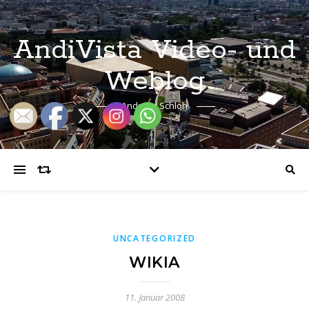
AndiVista Video- und
Weblog
Andreas Schloh
UNCATEGORIZED
WIKIA
11. Januar 2008