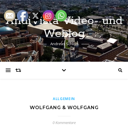
AndiVista Video- und
Weblog
Andreas Schloh
ALLGEMEIN
WOLFGANG & WOLFGANG
0 Kommentare