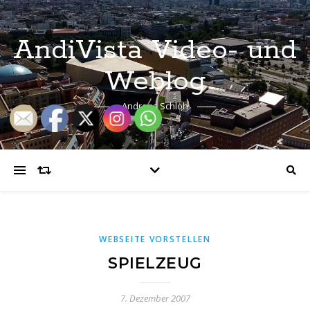
AndiVista Video- und
Weblog
Andreas Schloh
WEBSEITE VORSTELLEN
SPIELZEUG
7. Dezember 2007