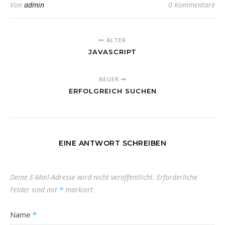
Von
admin
0 Kommentare
ÄLTER
JAVASCRIPT
NEUER
ERFOLGREICH SUCHEN
EINE ANTWORT SCHREIBEN
Deine E-Mail-Adresse wird nicht veröffentlicht.
Erforderliche
Felder sind mit
*
markiert
Name
*