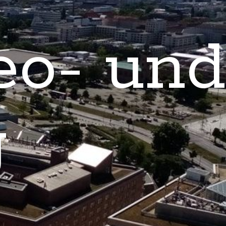
eo- und
g