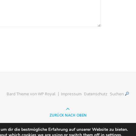
Bard Theme von
WP Royal
.
Impressum
Datenschutz
Suchen
ZURÜCK NACH OBEN
um dir die bestmögliche Erfahrung auf unserer Website zu bieten.
bout which cookies we are using or switch them off in
settings
.