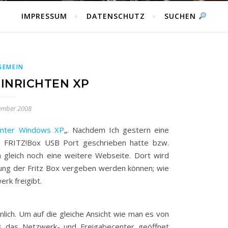
IMPRESSUM
DATENSCHUTZ
SUCHEN
GEMEIN
INRICHTEN XP
ember 2008
 unter Windows XP
„. Nachdem Ich gestern eine
am FRITZ!Box USB Port geschrieben hatte bzw.
h gleich noch eine weitere Webseite. Dort wird
ung der Fritz Box vergeben werden können; wie
rk freigibt.
lich. Um auf die gleiche Ansicht wie man es von
das Netzwerk- und Freigabecenter geöffnet