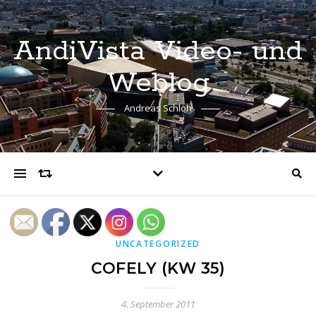
AndiVista Video- und
Weblog
Andreas Schloh
UNCATEGORIZED
COFELY (KW 35)
4. September 2011