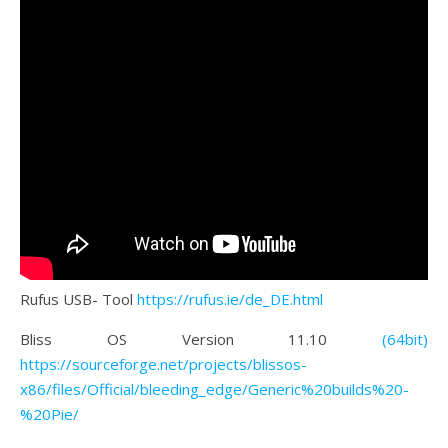
Rufus USB- Tool
https://rufus.ie/de_DE.html
Bliss OS Version 11.10
(64bit
)
https://sourceforge.net/projects/blissos-
x86/files/Official/bleeding_edge/Generic%20builds%20-
%20Pie/