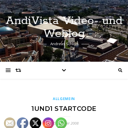
AndiVista Video- und
Weblog
Andreas Schloh
ALLGEMEIN
1UND1 STARTCODE
9. Dezember 2008