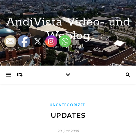
AndiVista Video- und
Weblog
Andreas Schloh
UNCATEGORIZED
UPDATES
20. Juni 2008