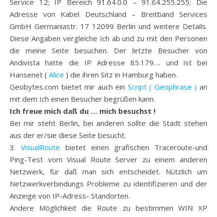
Service 12; IP Bereich 91.64.0.0 – 91.64.255.255; Die
Adresse von Kabel Deutschland – Breitband Services
GmbH Germaniastr. 17 12099 Berlin und weitere Details.
Diese Angaben vergleiche Ich ab und zu mit den Personen
die meine Seite besuchen. Der letzte Besucher von
Andivista hatte die IP Adresse 85.179…. und ist bei
Hansenet (
Alice
) die ihren Sitz in Hamburg haben.
Geobytes.com bietet mir auch ein
Script ( Geophrase )
an
mit dem Ich einen Besucher begrüßen kann.
Ich freue mich daß du …
mich besuchst !
Bei mir steht Berlin, bei anderen sollte die Stadt stehen
aus der er/sie diese Seite besucht.
3.
VisualRoute
bietet einen grafischen Traceroute-und
Ping-Test vom Visual Route Server zu einem anderen
Netzwerk, für daß man sich entscheidet. Nützlich um
Netzwerkverbindungs Probleme zu identifizieren und der
Anzeige von IP-Adress- Standorten.
Andere Möglichkeit die Route zu bestimmen WIN XP