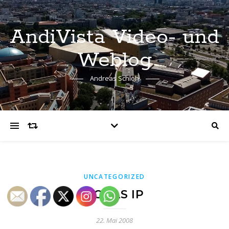
AndiVista Video- und
Weblog
Andreas Schloh
UNCATEGORIZED
TOOLS IP
22. Mai 2008