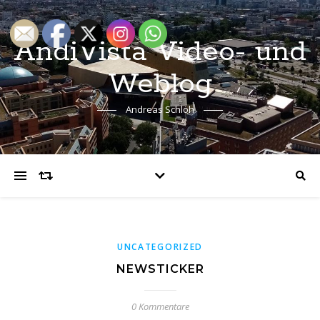
AndiVista Video- und
Weblog
Andreas Schloh
UNCATEGORIZED
NEWSTICKER
0 Kommentare