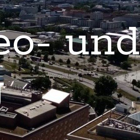
eo- und
g