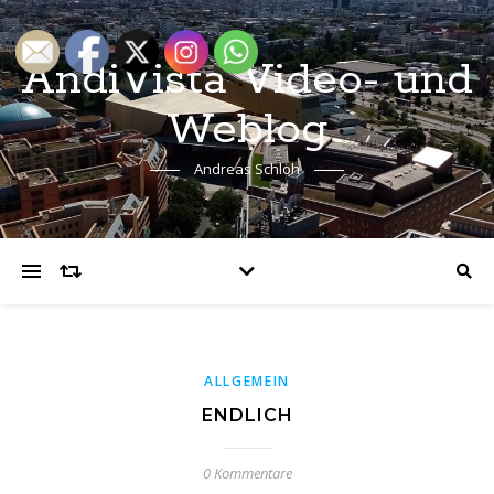
AndiVista Video- und
Weblog
Andreas Schloh
ALLGEMEIN
ENDLICH
0 Kommentare