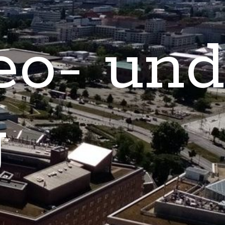
eo- und
g