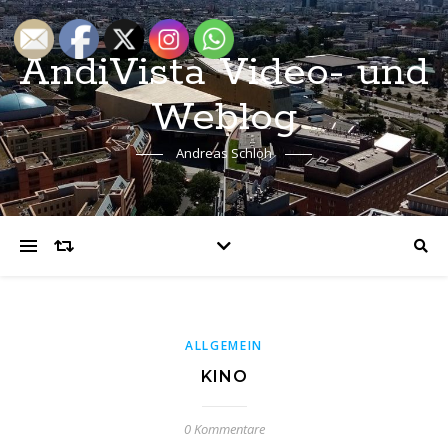
AndiVista Video- und
Weblog
Andreas Schloh
ALLGEMEIN
KINO
0 Kommentare