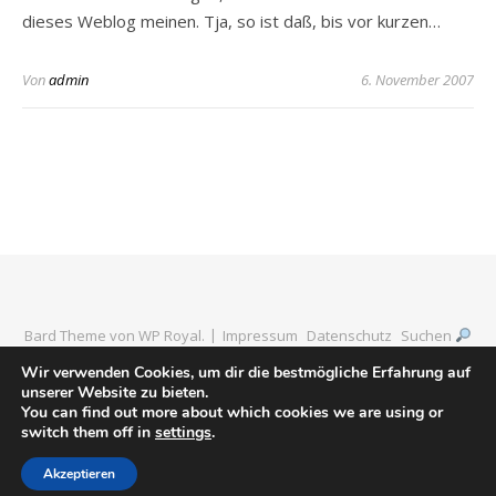
dieses Weblog meinen. Tja, so ist daß, bis vor kurzen…
Von
admin
6. November 2007
Bard Theme von
WP Royal
.
Impressum
Datenschutz
Suchen
Wir verwenden Cookies, um dir die bestmögliche Erfahrung auf
unserer Website zu bieten.
You can find out more about which cookies we are using or
ZURÜCK NACH OBEN
switch them off in
settings
.
Akzeptieren