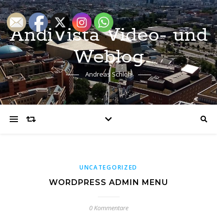
AndiVista Video- und
Weblog
Andreas Schloh
UNCATEGORIZED
WORDPRESS ADMIN MENU
0 Kommentare