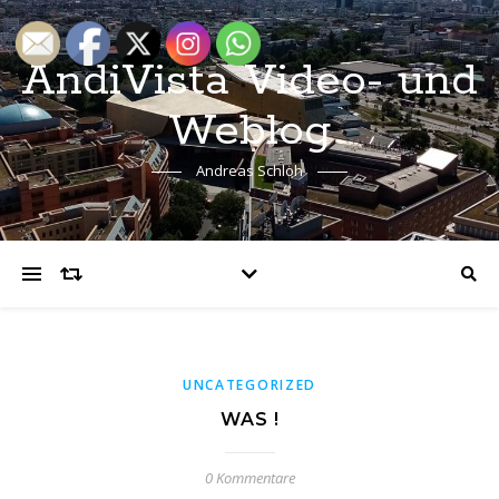
AndiVista Video- und
Weblog
Andreas Schloh
UNCATEGORIZED
WAS !
0 Kommentare