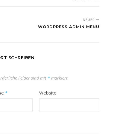
NEUER
WORDPRESS ADMIN MENU
RT SCHREIBEN
orderliche Felder sind mit
*
markiert
sse
*
Website