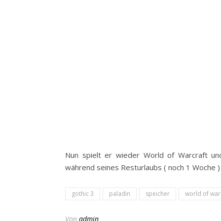
Nun spielt er wieder World of Warcraft un
während seines Resturlaubs ( noch 1 Woche ) 
gothic 3
paladin
speicher
world of war
Von
admin