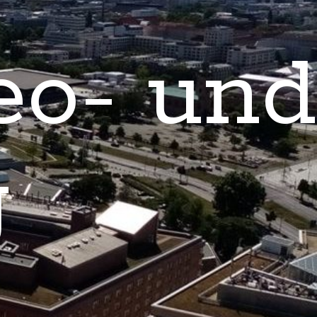
eo- und
g