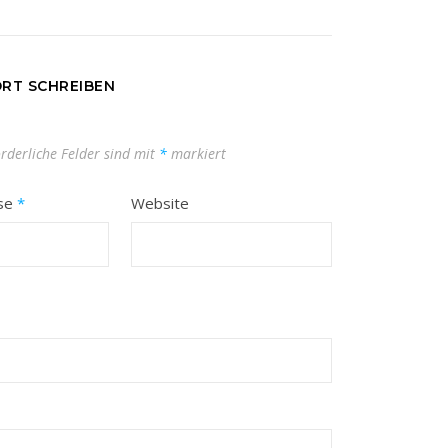
RT SCHREIBEN
orderliche Felder sind mit
*
markiert
sse
*
Website