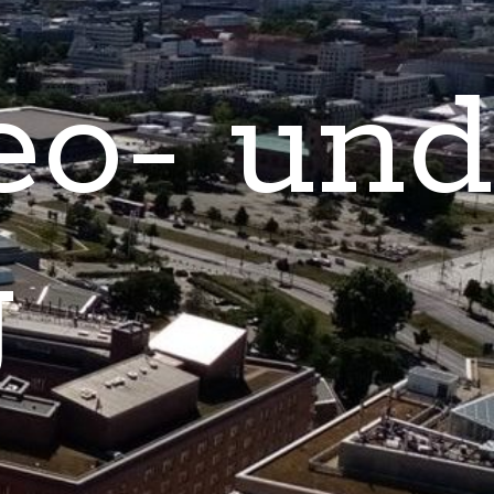
eo- und
g