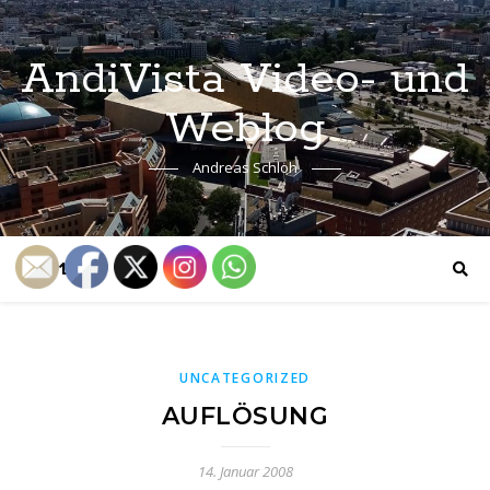
AndiVista Video- und
Weblog
Andreas Schloh
UNCATEGORIZED
AUFLÖSUNG
14. Januar 2008