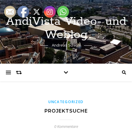
AndiVista Video- und
Weblog
Andreas Schloh
UNCATEGORIZED
PROJEKTSUCHE
0 Kommentare