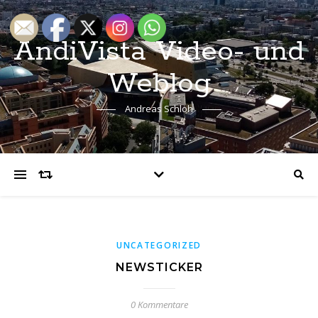
AndiVista Video- und
Weblog
Andreas Schloh
UNCATEGORIZED
NEWSTICKER
0 Kommentare