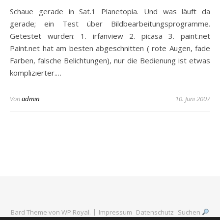
Schaue gerade in Sat.1 Planetopia. Und was läuft da
gerade; ein Test über Bildbearbeitungsprogramme.
Getestet wurden: 1. irfanview 2. picasa 3. paint.net
Paint.net hat am besten abgeschnitten ( rote Augen, fade
Farben, falsche Belichtungen), nur die Bedienung ist etwas
komplizierter.…
Von
admin
10. Juni 2007
Bard Theme von
WP Royal
.
Impressum
Datenschutz
Suchen