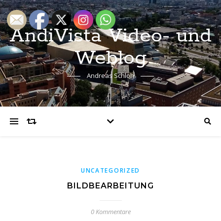
AndiVista Video- und
Weblog
Andreas Schloh
UNCATEGORIZED
BILDBEARBEITUNG
0 Kommentare