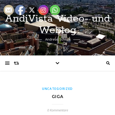
AndiVista Video- und
Weblog
Andreas Schloh
UNCATEGORIZED
GIGA
0 Kommentare