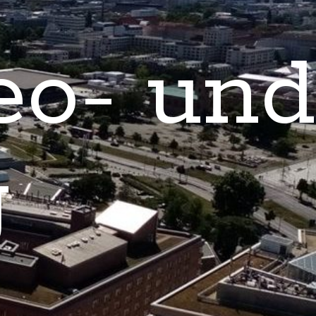
eo- und
g